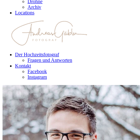
Drohne
Archiv
Locations
Der Hochzeitsfotograf
Fragen und Antworten
Kontakt
Facebook
Instagram