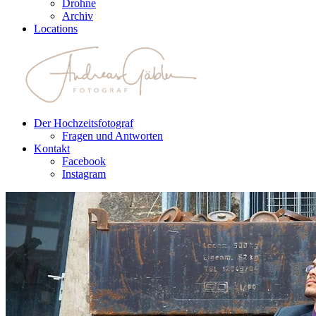
Drohne
Archiv
Locations
Der Hochzeitsfotograf
Fragen und Antworten
Kontakt
Facebook
Instagram